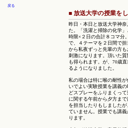
戻る
■ 放送大学の授業を
昨日・本日と放送大学神奈
た。「洗濯と掃除の化学」
時限×２日の合計８コマ分
で、４テーマを２日間で担
から私夜ずっと先輩の方も
刺激になります。頂いた質
も得られます。が、70歳
るようになりました。
私の場合は特に喉の耐性が
いでよい実験授業を講義の
どスプレーをふりまくって
に関する午前から夕方まで
を担当したりもしましたが
ていません。授業でも講義
ります。