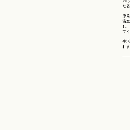
対応
た省
原発
宙空
し、
てく
生活
れま