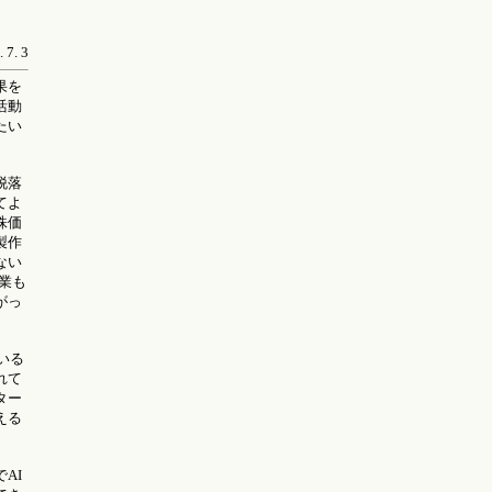
 7. 3
果を
活動
たい
脱落
てよ
株価
製作
ない
業も
がっ
いる
れて
ター
える
AI