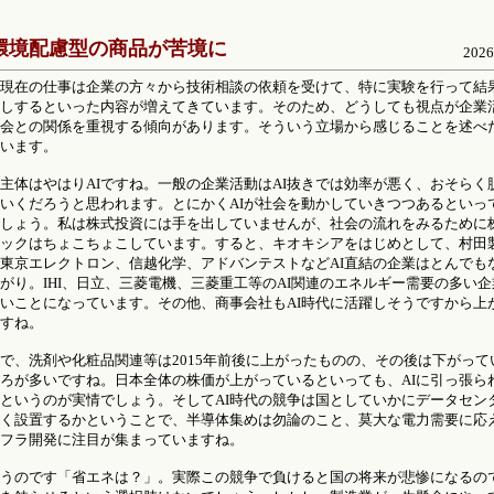
 環境配慮型の商品が苦境に
2026.
現在の仕事は企業の方々から技術相談の依頼を受けて、特に実験を行って結
しするといった内容が増えてきています。そのため、どうしても視点が企業
会との関係を重視する傾向があります。そういう立場から感じることを述べ
います。
主体はやはりAIですね。一般の企業活動はAI抜きでは効率が悪く、おそらく
いくだろうと思われます。とにかくAIが社会を動かしていきつつあるといっ
しょう。私は株式投資には手を出していませんが、社会の流れをみるために
ックはちょこちょこしています。すると、キオキシアをはじめとして、村田
東京エレクトロン、信越化学、アドバンテストなどAI直結の企業はとんでも
がり。IHI、日立、三菱電機、三菱重工等のAI関連のエネルギー需要の多い企
いことになっています。その他、商事会社もAI時代に活躍しそうですから上
すね。
で、洗剤や化粧品関連等は2015年前後に上がったものの、その後は下がって
ろが多いですね。日本全体の株価が上がっているといっても、AIに引っ張ら
というのが実情でしょう。そしてAI時代の競争は国としていかにデータセン
く設置するかということで、半導体集めは勿論のこと、莫大な電力需要に応
フラ開発に注目が集まっていますね。
うのです「省エネは？」。実際この競争で負けると国の将来が悲惨になるので