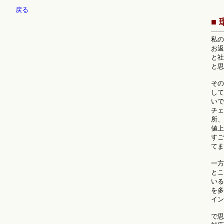
戻る
■
私の
お返
と社
と思
その
して
いで
チェ
所、
値上
すご
てま
一方
とこ
いる
を多
イン
で思